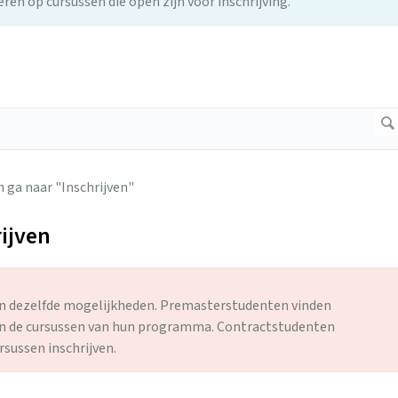
teren op cursussen die open zijn voor inschrijving.
 ga naar "Inschrijven"
rijven
jven dezelfde mogelijkheden. Premasterstudenten vinden
een de cursussen van hun programma. Contractstudenten
rsussen inschrijven.