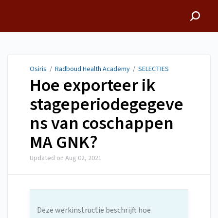
Osiris
Osiris
/
Radboud Health Academy
/
SELECTIES
Hoe exporteer ik
stageperiodegegeve
ns van coschappen
MA GNK?
Updated on
Aug 02, 2021
Deze werkinstructie beschrijft hoe