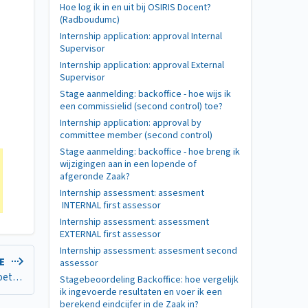
Hoe log ik in en uit bij OSIRIS Docent?
(Radboudumc)
Internship application: approval Internal
Supervisor
Internship application: approval External
Supervisor
Stage aanmelding: backoffice - hoe wijs ik
een commissielid (second control) toe?
Internship application: approval by
committee member (second control)
Stage aanmelding: backoffice - hoe breng ik
wijzigingen aan in een lopende of
afgeronde Zaak?
Internship assessment: assesment
INTERNAL first assessor
Internship assessment: assessment
EXTERNAL first assessor
Internship assessment: assesment second
LE
assessor
Hoe kan ik zien welke studenten gaan deelnemen aan een toets? (Radboudumc)
Stagebeoordeling Backoffice: hoe vergelijk
ik ingevoerde resultaten en voer ik een
berekend eindcijfer in de Zaak in?