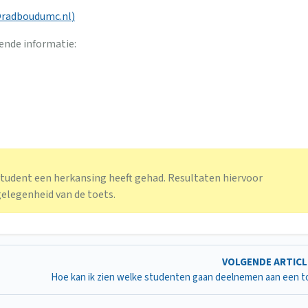
radboudumc.nl
)
ende informatie:
student een herkansing heeft gehad. Resultaten hiervoor
elegenheid van de toets.
VOLGENDE ARTIC