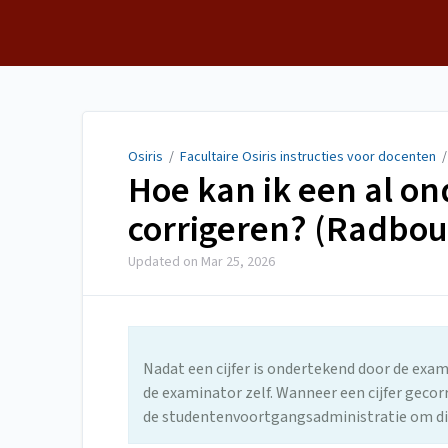
Osiris
Osiris
/
Facultaire Osiris instructies voor docenten
Hoe kan ik een al on
corrigeren? (Radbo
Updated on
Mar 25, 2026
Nadat een cijfer is ondertekend door de exa
de examinator zelf. Wanneer een cijfer gec
de studentenvoortgangsadministratie om dit