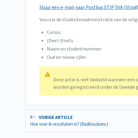
Stuur een e-mail naar Postbus STIP SVA (
Stip@
Voorzie de studentenadministratie van de volg
Cursus
(Deel-)toets
Naam en studentnummer
Oud en nieuw cijfer
Deze actie is niet bedoeld wanneer een 
worden geregistreerd onder de tweede g
VORIGE ARTICLE
Hoe voer ik resultaten in? (Radboudumc)