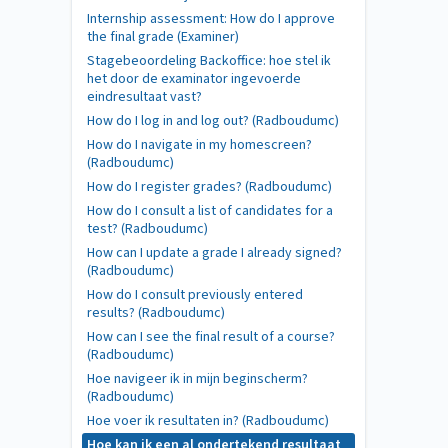
Internship assessment: How do I approve
the final grade (Examiner)
Stagebeoordeling Backoffice: hoe stel ik
het door de examinator ingevoerde
eindresultaat vast?
How do I log in and log out? (Radboudumc)
How do I navigate in my homescreen?
(Radboudumc)
How do I register grades? (Radboudumc)
How do I consult a list of candidates for a
test? (Radboudumc)
How can I update a grade I already signed?
(Radboudumc)
How do I consult previously entered
results? (Radboudumc)
How can I see the final result of a course?
(Radboudumc)
Hoe navigeer ik in mijn beginscherm?
(Radboudumc)
Hoe voer ik resultaten in? (Radboudumc)
Hoe kan ik een al ondertekend resultaat